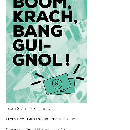
From 3 y.o.
|
45 minuts
From Dec. 19th to Jan. 2nd
>
3.30pm
Closes on Dec. 25th and Jan. 1st