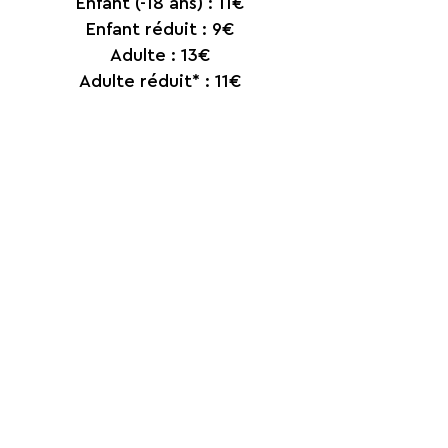
Enfant (-18 ans) : 11€
Enfant réduit : 9€
Adulte : 13€
Adulte réduit* : 11€​
*
Tarif réduit sur justificatif :
Famille
nombreuse, étudiant, senior,
demandeur d’emploi, bénéficiaire du
RSA, titulaire d’une carte mobilité
inclusion - invalidité, professionnel du
spectacle, groupe de plus de 10
personnes et titulaire d’une carte de
presse.
Réglements
Paiements sur le site ou
directement sur place, par carte
bancaire, chèques, chèques