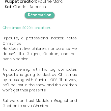
Puppet creation:
Pauline Marc
Set:
Charles Auburtin
Réservation
Christmas 2020's creation.
Fripouille, a professional hacker, hates
Christmas.
He doesn't like children, nor parents. He
doesn't like Guignol, Gnafron, and not
even Madelon.
It's happening: with his big computer,
Fripouille is going to destroy Christmas
by messing with Santa's GPS. That way,
he'll be lost in the snow and the children
won't get their presents!
But we can trust Madelon, Guignol and
Gnafron to save Christmas!