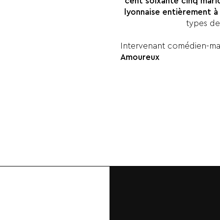
cent soixante cinq mario
lyonnaise entièrement à
types de
Intervenant comédien-mar
Amoureux