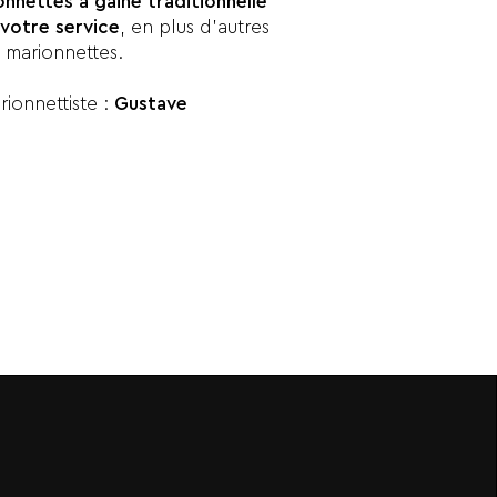
nnettes à gaine traditionnelle
 votre service
, en plus d’autres
 marionnettes.
ionnettiste :
Gustave