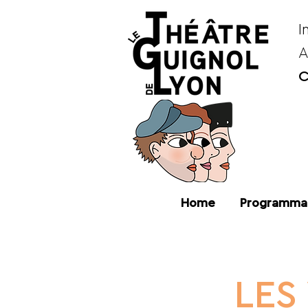
I
A
C
Home
Programma
LES