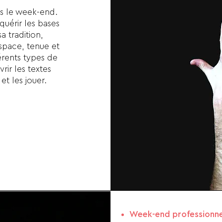
ns le week-end.
quérir les bases
a tradition,
espace, tenue et
érents types de
rir les textes
et les jouer.
Week-end professionne