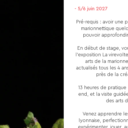
- 5/6 juin 2027
Pré-requis : avoir une 
marionnettique quelq
pouvoir approfondir
En début de stage, vou
l’exposition La virevo
arts de la marionnet
actualisés tous les 4 an
près de la cr
13 heures de pratique
end, et la visite gui
des arts 
Venez apprendre le
lyonnaise, perfectionn
expérimenter, jouer, 