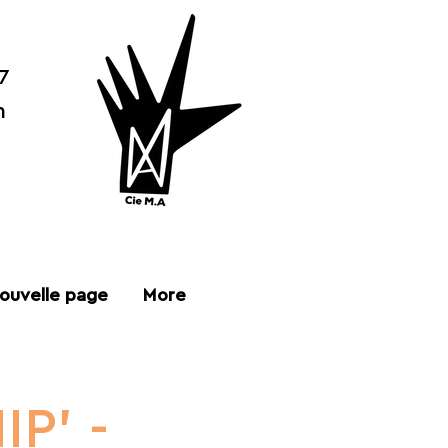
7
n
ouvelle page
More
P’ -