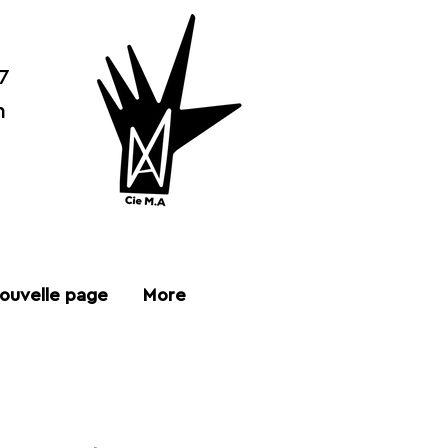
7
n
ouvelle page
More