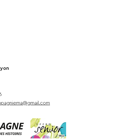
Lyon
6
ompagniema@gmail.com