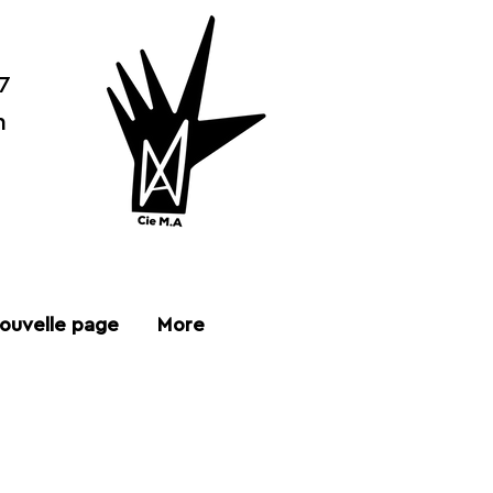
7
n
ouvelle page
More